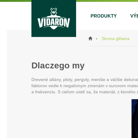
PRODUKTY
VÝ
Strona główna
Dlaczego my
Drevené altány, ploty, pergoly, menšie a väčšie deko
faktorov vedie k negatívnym zmenám v surovom materiá
a frekvenciu. S cieľom uistiť sa, že materiál, z ktoréh