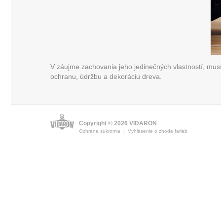
V záujme zachovania jeho jedinečných vlastností, m
ochranu, údržbu a dekoráciu dreva.
Copyright © 2026 VIDARON
Ochrana súkromia
|
Vyhlásenie o zhode farieb