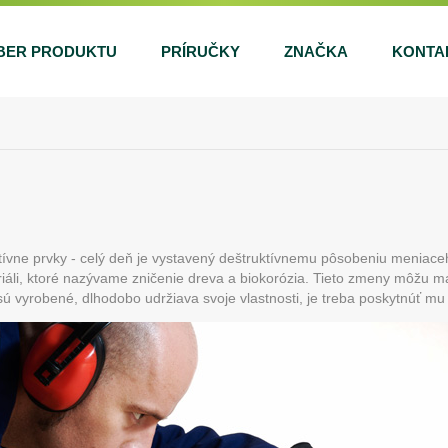
BER PRODUKTU
PRÍRUČKY
ZNAČKA
KONTA
ratívne prvky - celý deň je vystavený deštruktívnemu pôsobeniu meniac
li, ktoré nazývame zničenie dreva a biokorózia. Tieto zmeny môžu ma
o sú vyrobené, dlhodobo udržiava svoje vlastnosti, je treba poskytnúť mu