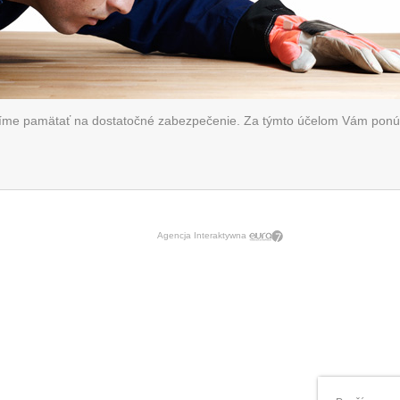
usíme pamätať na dostatočné zabezpečenie. Za týmto účelom Vám ponú
Agencja Interaktywna