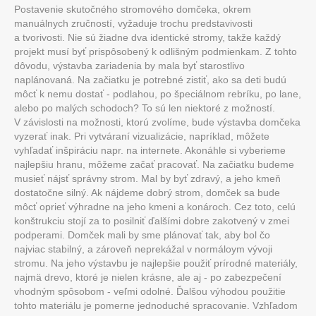
Postavenie skutočného stromového domčeka, okrem
manuálnych zručností, vyžaduje trochu predstavivosti
a tvorivosti. Nie sú žiadne dva identické stromy, takže každý
projekt musí byť prispôsobený k odlišným podmienkam. Z tohto
dôvodu, výstavba zariadenia by mala byť starostlivo
naplánovaná. Na začiatku je potrebné zistiť, ako sa deti budú
môcť k nemu dostať - podlahou, po špeciálnom rebríku, po lane,
alebo po malých schodoch? To sú len niektoré z možností.
V závislosti na možnosti, ktorú zvolíme, bude výstavba domčeka
vyzerať inak. Pri vytváraní vizualizácie, napríklad, môžete
vyhľadať inšpiráciu napr. na internete. Akonáhle si vyberieme
najlepšiu hranu, môžeme začať pracovať. Na začiatku budeme
musieť nájsť správny strom. Mal by byť zdravý, a jeho kmeň
dostatočne silný. Ak nájdeme dobrý strom, domček sa bude
môcť oprieť výhradne na jeho kmeni a konároch. Cez toto, celú
konštrukciu stojí za to posilniť ďalšími dobre zakotvený v zmei
podperami. Domček mali by sme plánovať tak, aby bol čo
najviac stabilný, a zároveň neprekážal v normáloym vývoji
stromu. Na jeho výstavbu je najlepšie použiť prírodné materiály,
najmä drevo, ktoré je nielen krásne, ale aj - po zabezpečení
vhodným spôsobom - veľmi odolné. Ďalšou výhodou použitie
tohto materiálu je pomerne jednoduché spracovanie. Vzhľadom