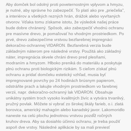
Aby domček bol odolný proti poveternostným vplyvom a hmyzu,
je nutné, aby správne ho zabezpečiť. To platí ako pre „priečelia",
a interiérov a všetkých rezných hrán, drážok alebo vyvŕtaných
otvorov. Vďaka tomu získame istotu, že výsledok našej práce
bude dobre chránený. Spôsob, ako zabezpečiť vhodnú ochranu
pre masívne drevo, je pomaľovať ho vhodným prostriedkom. Po
prvé, drevo zabezpečíme vrstvou bezfarebnej impregnáci
dekoračno-ochrannej VIDARON. Bezfarebná verzia bude
základným náterom pre následné vrstvy. Použitá ako základný
náter, impregnácia skvele chráni drevo pred plesňami,
modraním a hmyzom. Hlboko preniká do materiálu a poskytuje
plnú ochranu proti biologickým rizikám. S cieľom získať plnú
ochranu a pridať domčeku estetický vzhľad, musia byť
impregnované povrchy po 24 hodinách brúsnym papierom,
odstráňte prach a lakujte vhodným prostriedkom vo farebnej
verzii, napr. dekoračno-ochranný lak VIDARON. Obsahuje
unikátny systém troch vysoko kvalitných živíc a vytvára trvanlivý,
pružný povlak. Môžete si vybrať zo širokej škály farieb, o.i. zlatá
borovica, americký mahagón alebo kanadský javor. Lakomoridlo
naneste na celú plochu jednotnou vrstvou pozdĺž ročných
kruhov dreva. Aby sa dosiahlo účinnú ochranu, je treba použiť
aspoň dve vrstvy. Následné aplikácie by sa mali previesť