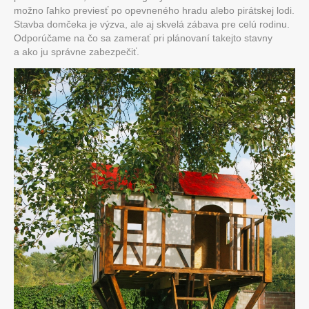
možno ľahko previesť po opevneného hradu alebo pirátskej lodi.
Stavba domčeka je výzva, ale aj skvelá zábava pre celú rodinu.
Odporúčame na čo sa zamerať pri plánovaní takejto stavny
a ako ju správne zabezpečiť.