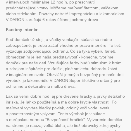
v intervaloch minimálne 12 hodín, po preschnutí
predchádzajúcej vrstvy. Môžeme maľovať štetcom, valčekom
alebo striekaním. Povrchy natreté Impregnáciou a lakomoridlom
VIDARON zaručujú 6 rokov účinnej ochrany dreva.
Farebný interiér
Keď domček už stojí, a všetky vonkajšie súčasti sú riadne
zabezpečené, je treba začať vhodnú prípravu interiéru. To tiež
vyžaduje zodpovedajúcu ochranu. Čo sa týka výberu farieb,
obmedzením je len naša predstavivosť - konečne, tvoríme
domček pre naše deti. Vzrušujúce farby budú stimulom k hrám
a zdrojom inšpirácie pre ďalšie, plné smiechu dobrodružstvá
v imaginárnom svete. Obzvlášť jemný a bezpečný pre naše deti
výrobok, je lakomoridlo VIDARON Super Efektívne určený pre
ochrannú a dekoratívnu maľbu dreva.
Lak sa veľmi dobre hodí aj pre drevené hračky a prvky detského
ihriska. Je ľahko použiteľná a má dobre krycie vlastnosti. Po
maľovaní vytvára hladký povlak, odolný voči vode, svetlu
a poveternostným vplyvom. Tento výrobok je v súlade
s európskou normou "Bezpečnosť hračiek". Vytvorenie domčka
na strome je naozaj veľká úloha, ale tiež obrovský zdroj pýchy