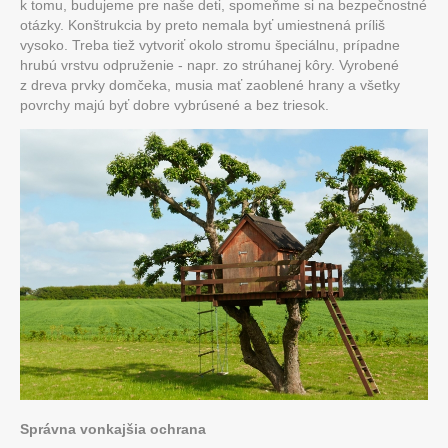
k tomu, budujeme pre naše deti, spomeňme si na bezpečnostné
otázky. Konštrukcia by preto nemala byť umiestnená príliš
vysoko. Treba tiež vytvoriť okolo stromu špeciálnu, prípadne
hrubú vrstvu odpruženie - napr. zo strúhanej kôry. Vyrobené
z dreva prvky domčeka, musia mať zaoblené hrany a všetky
povrchy majú byť dobre vybrúsené a bez triesok.
Správna vonkajšia ochrana