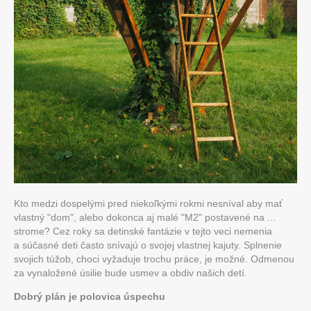
Kto medzi dospelými pred niekoľkými rokmi nesníval aby mať
vlastný "dom", alebo dokonca aj malé "M2" postavené na ...
strome? Cez roky sa detinské fantázie v tejto veci nemenia
a súčasné deti často snívajú o svojej vlastnej kajuty. Splnenie
svojich túžob, choci vyžaduje trochu práce, je možné. Odmenou
za vynaložené úsilie bude usmev a obdiv našich detí.
Dobrý plán je polovica úspechu