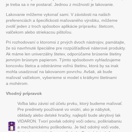
je treba sa o ne postarať. Jednou z možností je lakovanie.
Lakovanie môžeme vykonať sami. V závislosti na našich
preferenciách a špecifickosti maľovaného výrobku, môžeme
zvoliť jeden z troch spôsobov aplikácie prípravku: štetcom,
valčekom alebo striekacou pištoľou.
Pri rozhodovaní o ktoromsi z prvých dvoch nástrojov, pamätajte,
že sú navrhnuté špeciálne pre rozpúšťadlové náterové produkty.
Ak máme len univerzálny štetev, odporúčame brúsenie štetiny
jemným brúsnym papierom. Týmto spôsobovm vyhladzujeme
koncovku štetca a odstránime voľnú štetinu, ktorá by sa inak
mohla usadzovať na lakovanom povrchu. Avšak, ak bude
maľovať valčekom, vyberieme si model s krátkymi štetinami
a mohérom.
Vhodný prípravok
Voľba laku závisí od účelu prvku, ktorý budeme maľovať.
Pre predmety používané vo vnútri, ako je nábytok,
obklady alebo detské hračky, najlepší bude akrylový lak
VIDARON. Tvorí povlak odolný voči oderu, poškriabaniu
a mechanickému poškodeniu. Je tiež odolný voči vode,