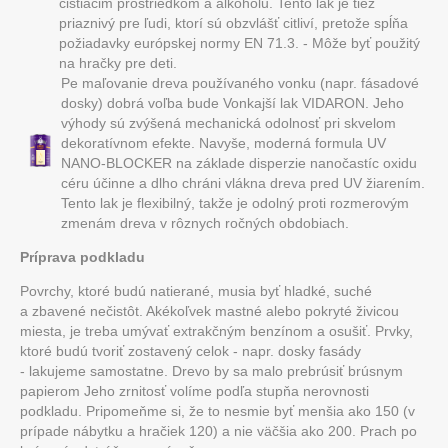
čistiacim prostriedkom a alkoholu. Tento lak je tiež
priaznivý pre ľudi, ktorí sú obzvlášť citliví, pretože spĺňa
požiadavky európskej normy EN 71.3. - Môže byť použitý
na hračky pre deti.
Pe maľovanie dreva používaného vonku (napr. fásadové
dosky) dobrá voľba bude Vonkajší lak VIDARON. Jeho
výhody sú zvýšená mechanická odolnosť pri skvelom
dekoratívnom efekte. Navyše, moderná formula UV
NANO-BLOCKER na základe disperzie nanočastíc oxidu
céru účinne a dlho chráni vlákna dreva pred UV žiarením.
Tento lak je flexibilný, takže je odolný proti rozmerovým
zmenám dreva v rôznych ročných obdobiach.
Príprava podkladu
Povrchy, ktoré budú natierané, musia byť hladké, suché
a zbavené nečistôt. Akékoľvek mastné alebo pokryté živicou
miesta, je treba umývať extrakčným benzínom a osušiť. Prvky,
ktoré budú tvoriť zostavený celok - napr. dosky fasády
- lakujeme samostatne. Drevo by sa malo prebrúsiť brúsnym
papierom Jeho zrnitosť volíme podľa stupňa nerovnosti
podkladu. Pripomeňme si, že to nesmie byť menšia ako 150 (v
prípade nábytku a hračiek 120) a nie väčšia ako 200. Prach po