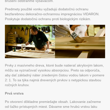
brúsení odstráňme vysávačom.
Predmety použité vonku vyžadujú dodatočnú ochranu
bezfarebnou dekoračno-ochrannou impregnáciou VIDARON.
Poskytuje dodatočnú ochranu proti biologickým rizikám.
Prvky z masívneho dreva, ktoré bude natierať akrylovým lakom,
môžu sa vyznačovať vysokou absorpciou. Preto sa odporúča,
aby dať základný náter zriedeným čistou vodou lakom v pomere
2: 1. To sa týka najmä drevených prvkov s netypickou stavbou
ročných kruhov.
Prvá vrstva
Po otvorení dôkladne premiešajte obsah. Lakovanie začneme
od ťažko prístupných miest. Dávame sme hrubú vrstvu laku