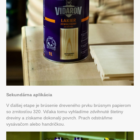
Sekundárna aplikácia
V ďalšej etape je brúsenie dreveného prvku brúsnym papierom
so zrnitosťou 320. Vďaka tomu vyhladíme zdvihnuté štetiny
dreviny a získame dokonalý povrch. Prach odstráňme
vysávačom alebo handričkou.