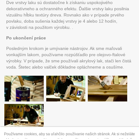
Dve vrstvy laku sú dostatočne k získaniu uspokojivého
dekoratívneho a ochranného efektu. Ďalšie vrstvy laku posilnia
vizuálnu hĺbku textúry dreva. Rovnako ako v prípade prvého
povlaku, doba sušenia každej vrstvy je 4 alebo 12 hodín,
v závislosti na použitom výrobku. .
Po ukončení práce
Posledným krokom je umývanie nástrojov. Ak sme maľovali
vonkajším lakom, používame rozpúšťadlo pre olejovo-ftalové
výrobky. V prípade, že sme používali akrylový lak, stači len čistá
voda. Štetec alebo valček dôkladne opláchneme a osušíme.
Používame cookies, aby sa uľahčilo používanie našich stránok. Ak si neželáte