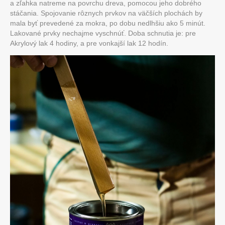
a zľahka natreme na povrchu dreva, pomocou jeho dobrého
stáčania. Spojovanie rôznych prvkov na väčších plochách by
mala byť prevedené za mokra, po dobu nedlhšiu ako 5 minút.
Lakované prvky nechajme vyschnúť. Doba schnutia je: pre
Akrylový lak 4 hodiny, a pre vonkajší lak 12 hodín.